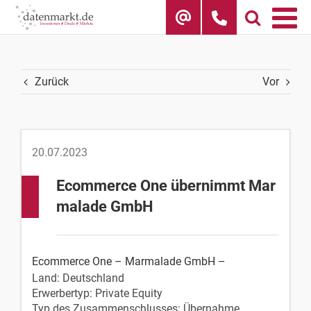
Skip
to
content
Zurück
Vor
20.07.2023
Ecommerce One übernimmt Mar
malade GmbH
Ecommerce One – Marmalade GmbH –
Land: Deutschland
Erwerbertyp: Private Equity
Typ des Zusammenschlusses: Übernahme