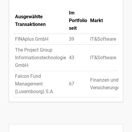
Im
Ausgewählte
Portfolio
Markt
La
Transaktionen
seit
FINAplus GmbH
39
IT&Software
De
The Project Group
Informationstechnologie
43
IT&Software
De
GmbH
Falcon Fund
Finanzen und
Management
67
Lu
Versicherungen
(Luxembourg) S.A.