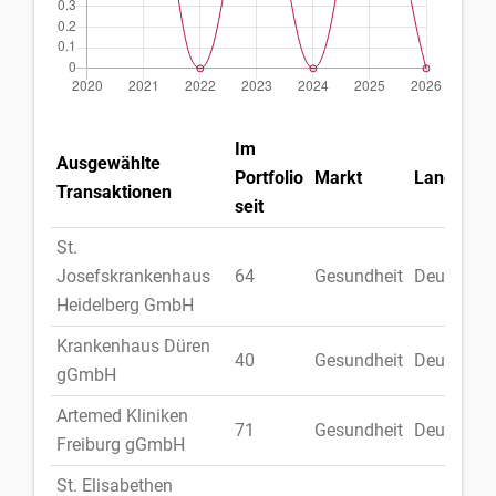
Im
Ausgewählte
Portfolio
Markt
Land
Transaktionen
seit
St.
Josefskrankenhaus
64
Gesundheit
Deutschla
Heidelberg GmbH
Krankenhaus Düren
40
Gesundheit
Deutschla
gGmbH
Artemed Kliniken
71
Gesundheit
Deutschla
Freiburg gGmbH
St. Elisabethen