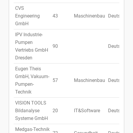
CVS
Engineering
43
Maschinenbau
Deutschlan
GmbH
IPV Industrie-
Pumpen
90
Deutschlan
Vertriebs GmbH
Dresden
Eugen Theis
GmbH, Vakuum-
57
Maschinenbau
Deutschlan
Pumpen-
Technik
VISION TOOLS
Bildanalyse
20
IT&Software
Deutschlan
Systeme GmbH
Medgas-Technik