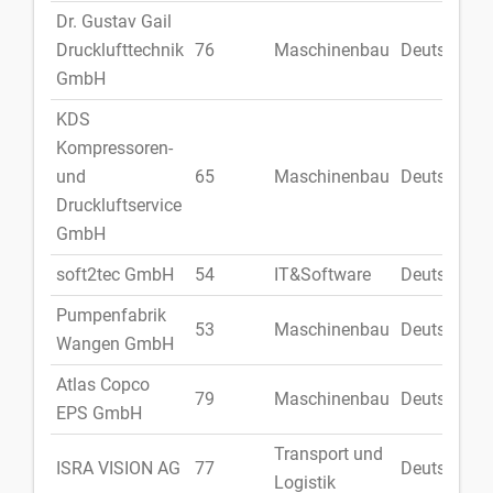
Dr. Gustav Gail
Drucklufttechnik
76
Maschinenbau
Deutschlan
GmbH
KDS
Kompressoren-
und
65
Maschinenbau
Deutschlan
Druckluftservice
GmbH
soft2tec GmbH
54
IT&Software
Deutschlan
Pumpenfabrik
53
Maschinenbau
Deutschlan
Wangen GmbH
Atlas Copco
79
Maschinenbau
Deutschlan
EPS GmbH
Transport und
ISRA VISION AG
77
Deutschlan
Logistik