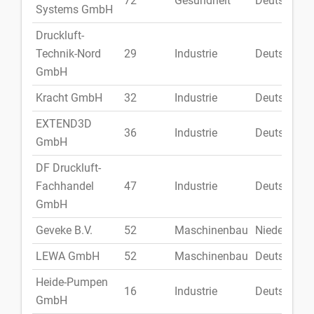
72
Gesundheit
Deutschlan
Systems GmbH
Druckluft-
Technik-Nord
29
Industrie
Deutschlan
GmbH
Kracht GmbH
32
Industrie
Deutschlan
EXTEND3D
36
Industrie
Deutschlan
GmbH
DF Druckluft-
Fachhandel
47
Industrie
Deutschlan
GmbH
Geveke B.V.
52
Maschinenbau
Niederlande
LEWA GmbH
52
Maschinenbau
Deutschlan
Heide-Pumpen
16
Industrie
Deutschlan
GmbH