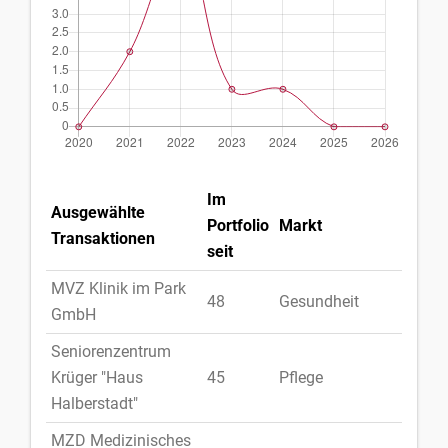
Im
Ausgewählte
Portfolio
Markt
Land
Transaktionen
seit
MVZ Klinik im Park
48
Gesundheit
Deut
GmbH
Seniorenzentrum
Krüger "Haus
45
Pflege
Deut
Halberstadt"
MZD Medizinisches