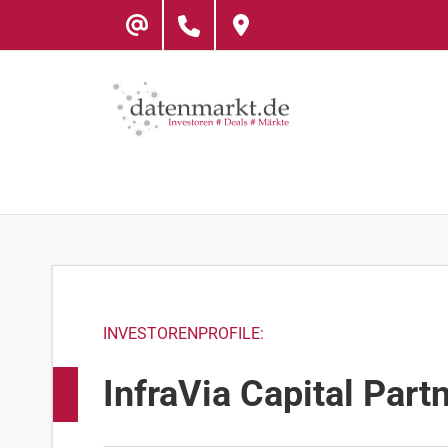
Skip
to
content
INVESTORENPROFILE:
InfraVia Capital Part