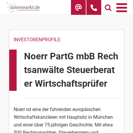
Skip
to
content
INVESTORENPROFILE:
Noerr PartG mbB Rech
tsanwälte Steuerberat
er Wirtschaftsprüfer
Noerr ist eine der führenden europäischen
Wirtschaftskanzleien mit Hauptsitz in München
und einer über 75-jährigen Geschichte. Mit etwa
500 Rechtsanwälten, Steuerberatern und