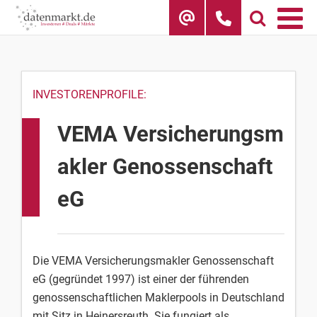
Skip
to
content
INVESTORENPROFILE:
VEMA Versicherungsm
akler Genossenschaft
eG
Die VEMA Versicherungsmakler Genossenschaft
eG (gegründet 1997) ist einer der führenden
genossenschaftlichen Maklerpools in Deutschland
mit Sitz in Heinersreuth. Sie fungiert als