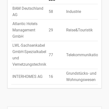
BAM Deutschland
58
Industrie
Deu
AG
Atlantic Hotels
Management
29
Reise&Touristik
Deu
GmbH
LWL-Sachsenkabel
GmbH-Spezialkabel
77
Telekommunikation
Deu
und
Vernetzungstechnik
Grundstücks- und
INTERHOMES AG
16
Deu
Wohnungswesen