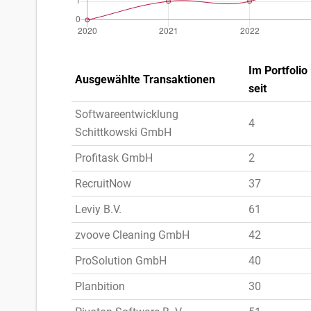
Im Portfolio
Ausgewählte Transaktionen
seit
Softwareentwicklung
4
Schittkowski GmbH
Profitask GmbH
2
RecruitNow
37
Leviy B.V.
61
zvoove Cleaning GmbH
42
ProSolution GmbH
40
Planbition
30