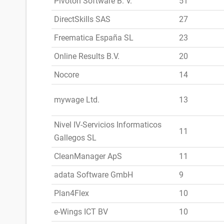
Pivoton Software B. V.
51
DirectSkills SAS
27
Freematica España SL
23
Online Results B.V.
20
Nocore
14
mywage Ltd.
13
Nivel IV-Servicios Informaticos
11
Gallegos SL
CleanManager ApS
11
adata Software GmbH
9
Plan4Flex
10
e-Wings ICT BV
10