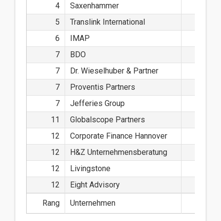
4
Saxenhammer
5
Translink International
6
IMAP
7
BDO
7
Dr. Wieselhuber & Partner
7
Proventis Partners
7
Jefferies Group
11
Globalscope Partners
12
Corporate Finance Hannover
12
H&Z Unternehmensberatung
12
Livingstone
12
Eight Advisory
Rang
Unternehmen
Anzahl