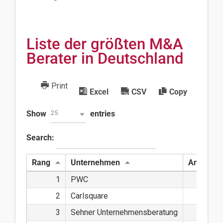
Liste der größten M&A
Berater in Deutschland
Print
Excel
CSV
Copy
Show
entries
25
Search:
Rang
Unternehmen
Anzahl D
1
PWC
2
Carlsquare
3
Sehner Unternehmensberatung