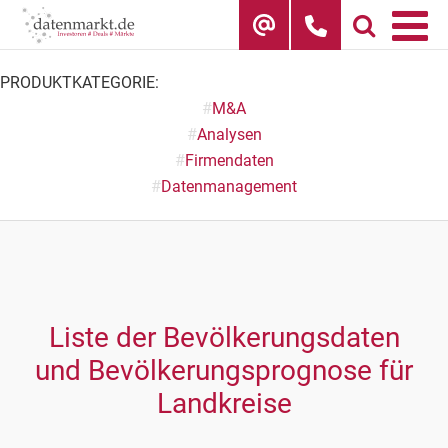
Skip
to
content
PRODUKTKATEGORIE:
#
M&A
#
Analysen
#
Firmendaten
#
Datenmanagement
Liste der Bevölkerungsdaten
und Bevölkerungsprognose für
Landkreise