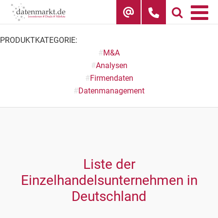
Skip
to
content
PRODUKTKATEGORIE:
#
M&A
#
Analysen
#
Firmendaten
#
Datenmanagement
Liste der
Einzelhandelsunternehmen in
Deutschland