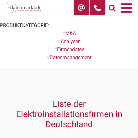
Skip
to
content
PRODUKTKATEGORIE:
#
M&A
#
Analysen
#
Firmendaten
#
Datenmanagement
Liste der
Elektroinstallationsfirmen in
Deutschland