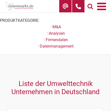
Skip
to
content
PRODUKTKATEGORIE:
#
M&A
#
Analysen
#
Firmendaten
#
Datenmanagement
Liste der Umwelttechnik
Unternehmen in Deutschland