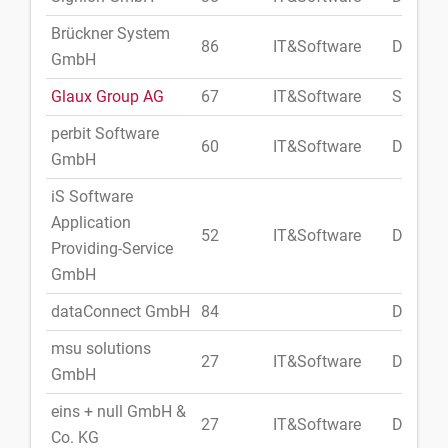
Brückner System
86
IT&Software
Deutsc
GmbH
Glaux Group AG
67
IT&Software
Schwei
perbit Software
60
IT&Software
Deutsc
GmbH
iS Software
Application
52
IT&Software
Deutsc
Providing-Service
GmbH
dataConnect GmbH
84
Deutsc
msu solutions
27
IT&Software
Deutsc
GmbH
eins + null GmbH &
27
IT&Software
Deutsc
Co. KG