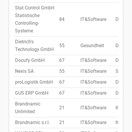
Stat Control GmbH
Statistische
84
IT&Software
Deutsc
Controlling-
Systeme
Dietrich's
55
Gesundheit
Deutsc
Technology GmbH
Docufy GmbH
67
IT&Software
Deutsc
Nexis SA
55
IT&Software
Spanie
proLogistik GmbH
67
IT&Software
Deutsc
GUS ERP GmbH
67
IT&Software
Deutsc
Brandnamic
21
IT&Software
Italien
Unlimited
Brandnamic s.r.l.
21
IT&Software
Italien