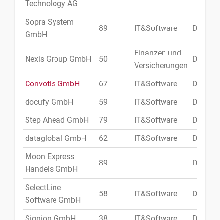
Technology AG
Sopra System
89
IT&Software
Deutsc
GmbH
Finanzen und
Nexis Group GmbH
50
Deutsc
Versicherungen
Convotis GmbH
67
IT&Software
Deutsc
docufy GmbH
59
IT&Software
Deutsc
Step Ahead GmbH
79
IT&Software
Deutsc
dataglobal GmbH
62
IT&Software
Deutsc
Moon Express
89
Deutsc
Handels GmbH
SelectLine
58
IT&Software
Deutsc
Software GmbH
Signion GmbH
38
IT&Software
Deutsc