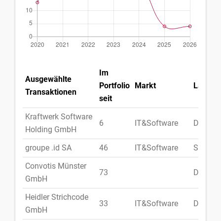
Im
Ausgewählte
Portfolio
Markt
Land
Transaktionen
seit
Kraftwerk Software
6
IT&Software
Deutsc
Holding GmbH
groupe .id SA
46
IT&Software
Schwei
Convotis Münster
73
Deutsc
GmbH
Heidler Strichcode
33
IT&Software
Deutsc
GmbH