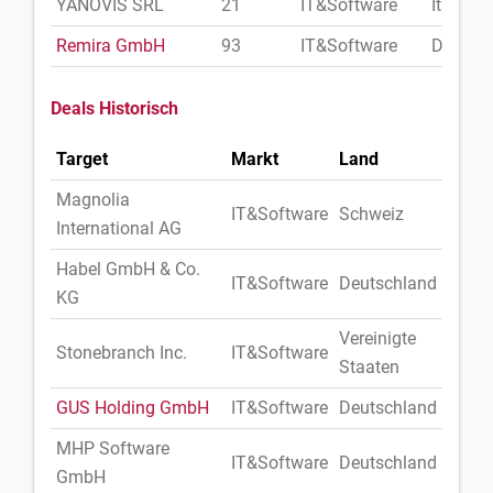
YANOVIS SRL
21
IT&Software
Italien
Remira GmbH
93
IT&Software
Deutsc
Deals Historisch
Target
Markt
Land
Magnolia
IT&Software
Schweiz
International AG
Habel GmbH & Co.
IT&Software
Deutschland
KG
Vereinigte
Stonebranch Inc.
IT&Software
Staaten
GUS Holding GmbH
IT&Software
Deutschland
MHP Software
IT&Software
Deutschland
GmbH