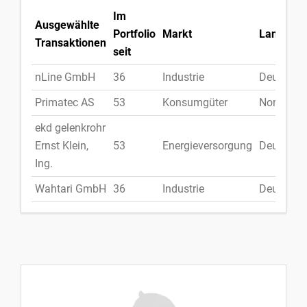
Im
Ausgewählte
Portfolio
Markt
Land
Transaktionen
seit
nLine GmbH
36
Industrie
Deutschl
Primatec AS
53
Konsumgüter
Norwege
ekd gelenkrohr
Ernst Klein,
53
Energieversorgung
Deutschl
Ing.
Wahtari GmbH
36
Industrie
Deutschl