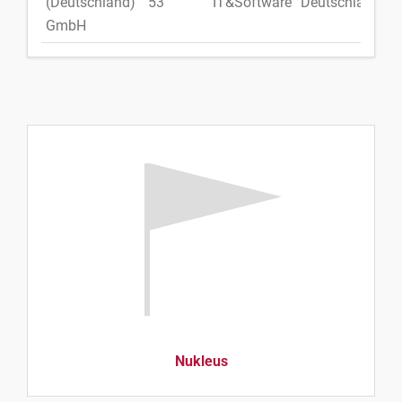
(Deutschland)
53
IT&Software
Deutschland
GmbH
Nukleus