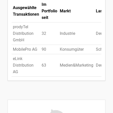
Im
Ausgewählte
Portfolio
Markt
Land
Transaktionen
seit
prodyTel
Distribution
32
Industrie
Deutschl
GmbH
MobilePro AG
90
Konsumgüter
Schweiz
eLink
Distribution
63
Medien&Marketing
Deutschl
AG