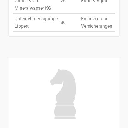
GmbH & Co.
76
Food & Agrar
Deuts
Mineralwasser KG
Unternehmensgruppe
Finanzen und
86
Deuts
Lippert
Versicherungen