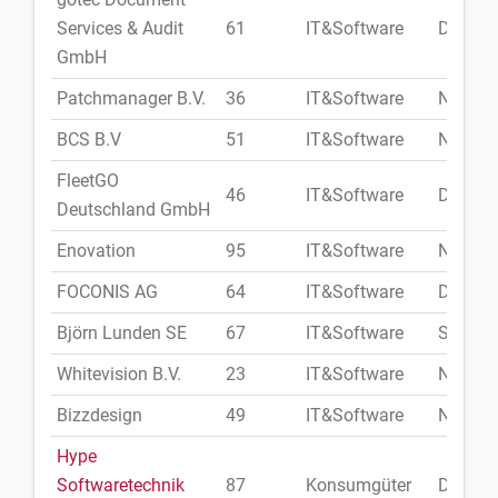
Services & Audit
61
IT&Software
Deutsc
GmbH
Patchmanager B.V.
36
IT&Software
Niederl
BCS B.V
51
IT&Software
Niederl
FleetGO
46
IT&Software
Deutsc
Deutschland GmbH
Enovation
95
IT&Software
Niederl
FOCONIS AG
64
IT&Software
Deutsc
Björn Lunden SE
67
IT&Software
Schwe
Whitevision B.V.
23
IT&Software
Niederl
Bizzdesign
49
IT&Software
Niederl
Hype
Softwaretechnik
87
Konsumgüter
Deutsc