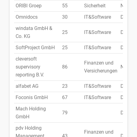
ORIBI Groep
55
Sicherheit
Niederl
Omnidocs
30
IT&Software
Dänem
windata GmbH &
25
IT&Software
Deutsc
Co. KG
SoftProject GmbH
25
IT&Software
Deutsc
cleversoft
Finanzen und
supervisory
86
Niederl
Versicherungen
reporting B.V.
alfabet AG
23
IT&Software
Deutsc
Foconis GmbH
67
IT&Software
Deutsc
Mach Holding
79
Deutsc
GmbH
pdv Holding
Finanzen und
Management
43
Deutsc