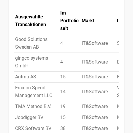
Im
Ausgewählte
Portfolio
Markt
Land
Transaktionen
seit
Good Solutions
4
IT&Software
Schwe
Sweden AB
gingco systems
4
IT&Software
Deutsc
GmbH
Aritma AS
15
IT&Software
Norweg
Fraxion Spend
Vereini
14
IT&Software
Management LLC
Staate
TMA Method B.V.
19
IT&Software
Niederl
Jobdigger BV
15
IT&Software
Niederl
CRX Software BV
38
IT&Software
Niederl