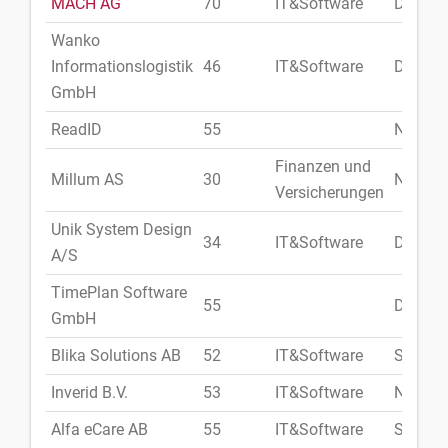
MACH AG
70
IT&Software
Deutsc
Wanko
Informationslogistik
46
IT&Software
Deutsc
GmbH
ReadID
55
Niederl
Finanzen und
Millum AS
30
Norweg
Versicherungen
Unik System Design
34
IT&Software
Dänem
A/S
TimePlan Software
55
Deutsc
GmbH
Blika Solutions AB
52
IT&Software
Schwe
Inverid B.V.
53
IT&Software
Niederl
Alfa eCare AB
55
IT&Software
Schwe