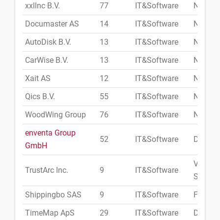
xxllnc B.V.
77
IT&Software
Niederl
Documaster AS
14
IT&Software
Norweg
AutoDisk B.V.
13
IT&Software
Niederl
CarWise B.V.
13
IT&Software
Niederl
Xait AS
12
IT&Software
Norweg
Qics B.V.
55
IT&Software
Niederl
WoodWing Group
76
IT&Software
Niederl
enventa Group
52
IT&Software
Deutsc
GmbH
Vereini
TrustArc Inc.
9
IT&Software
Staate
Shippingbo SAS
9
IT&Software
Frankre
TimeMap ApS
29
IT&Software
Dänem