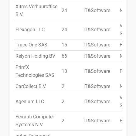
Xitres Verhuuroffice
24
IT&Software
Niederl
B.V.
Vereini
Flexagon LLC
24
IT&Software
Staate
Trace One SAS
15
IT&Software
Frankre
Relyon Holding BV
66
IT&Software
Niederl
Prim'X
13
IT&Software
Frankre
Technologies SAS
CarCollect B.V.
2
IT&Software
Niederl
Vereini
Agenium LLC
2
IT&Software
Staate
Ferranti Computer
2
IT&Software
Belgien
Systems N.V.
gotec Document