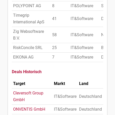
POLYPOINT AG
8
IT&Software
Schwei
Timegrip
41
IT&Software
Dänem
International ApS
Zig Websoftware
58
IT&Software
Niederl
B.V.
RiskConcile SRL
25
IT&Software
Belgien
EIKONA AG
7
IT&Software
Deutsc
Deals Historisch
Target
Markt
Land
Cleversoft Group
IT&Software
Deutschland
GmbH
ONVENTIS GmbH
IT&Software
Deutschland