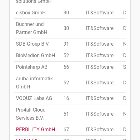
solutions GmbH
cisbox GmbH
30
IT&Software
Deutsc
Buchner und
30
IT&Software
Deutsc
Partner GmbH
SDB Groep B.V
91
IT&Software
Niederl
BioMedion GmbH
52
IT&Software
Deutsc
Pointsharp AB
66
IT&Software
Schwe
aruba informatik
52
IT&Software
Deutsc
GmbH
VOQUZ Labs AG
16
IT&Software
Deutsc
Pro4all Cloud
51
IT&Software
Niederl
Services B.V.
PERBILITY GmbH
67
IT&Software
Deutsc