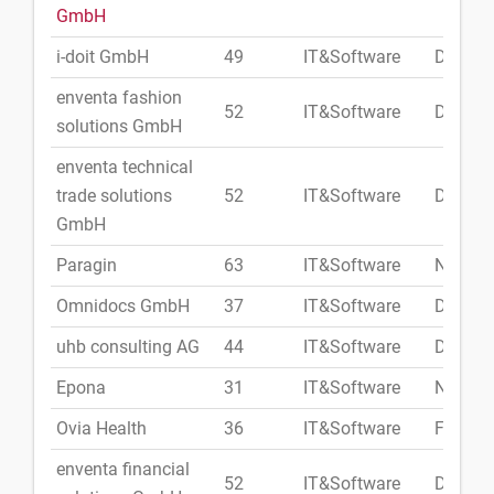
GmbH
i-doit GmbH
49
IT&Software
Deutsc
enventa fashion
52
IT&Software
Deutsc
solutions GmbH
enventa technical
trade solutions
52
IT&Software
Deutsc
GmbH
Paragin
63
IT&Software
Niederl
Omnidocs GmbH
37
IT&Software
Deutsc
uhb consulting AG
44
IT&Software
Deutsc
Epona
31
IT&Software
Niederl
Ovia Health
36
IT&Software
Finnla
enventa financial
52
IT&Software
Deutsc