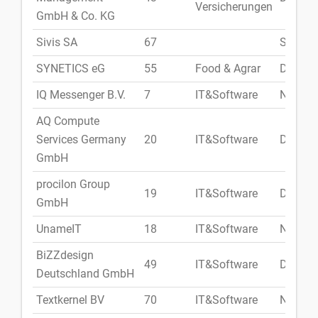
Versicherungen
GmbH & Co. KG
Sivis SA
67
Spanie
SYNETICS eG
55
Food & Agrar
Deutsc
IQ Messenger B.V.
7
IT&Software
Niederl
AQ Compute
Services Germany
20
IT&Software
Deutsc
GmbH
procilon Group
19
IT&Software
Deutsc
GmbH
UnameIT
18
IT&Software
Niederl
BiZZdesign
49
IT&Software
Deutsc
Deutschland GmbH
Textkernel BV
70
IT&Software
Niederl