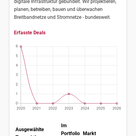
digitale Infrastruktur gebündelt. Wir projektieren,
planen, betreiben, bauen und überwachen
Breitbandnetze und Stromnetze - bundesweit.
Erfasste Deals
Im
Ausgewählte
Portfolio
Markt
La