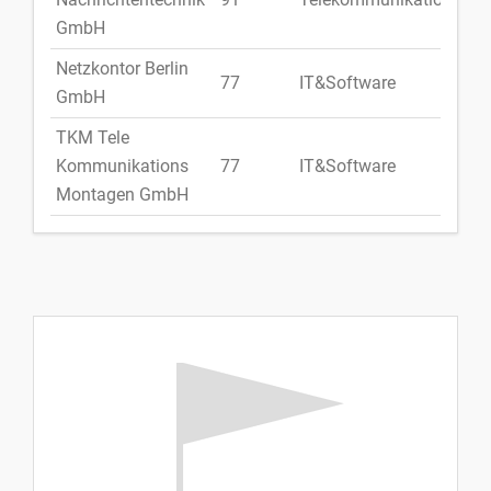
GmbH
Netzkontor Berlin
77
IT&Software
Deu
GmbH
TKM Tele
Kommunikations
77
IT&Software
Deu
Montagen GmbH