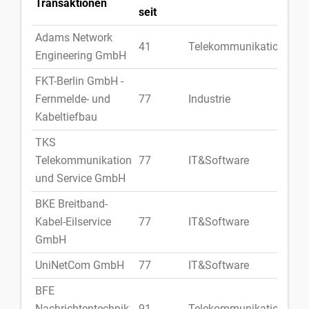
Transaktionen
seit
Adams Network
41
Telekommunikation
Deu
Engineering GmbH
FKT-Berlin GmbH -
Fernmelde- und
77
Industrie
Deu
Kabeltiefbau
TKS
Telekommunikation
77
IT&Software
Deu
und Service GmbH
BKE Breitband-
Kabel-Eilservice
77
IT&Software
Deu
GmbH
UniNetCom GmbH
77
IT&Software
Deu
BFE
Nachrichtentechnik
91
Telekommunikation
Deu