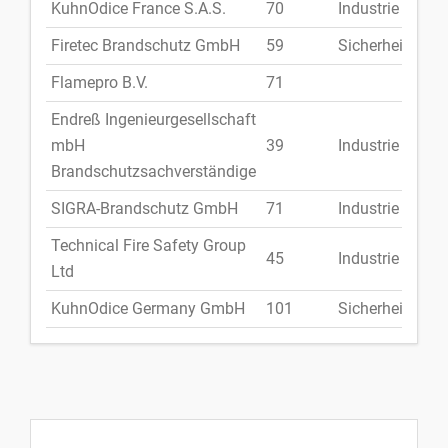
KuhnOdice France S.A.S.
70
Industrie
Fran
Firetec Brandschutz GmbH
59
Sicherheit
Deu
Flamepro B.V.
71
Nie
Endreß Ingenieurgesellschaft
mbH
39
Industrie
Deu
Brandschutzsachverständige
SIGRA-Brandschutz GmbH
71
Industrie
Deu
Technical Fire Safety Group
Vere
45
Industrie
Ltd
Köni
KuhnOdice Germany GmbH
101
Sicherheit
Deu