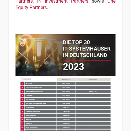
Partners
,
IK Investment Partners
sowie
One
Equity Partners
.