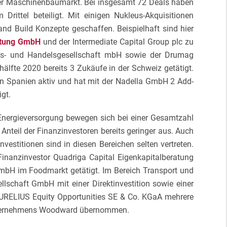
der Maschinenbaumarkt. Bei insgesamt 72 Deals haben
Drittel beteiligt. Mit einigen Nukleus-Akquisitionen
d Build Konzepte geschaffen. Beispielhaft sind hier
atung GmbH
und der Intermediate Capital Group plc zu
ons- und Handelsgesellschaft mbH sowie der Drumag
hälfte 2020 bereits 3 Zukäufe in der Schweiz getätigt.
 in Spanien aktiv und hat mit der Nadella GmbH 2 Add-
gt.
Energieversorgung bewegen sich bei einer Gesamtzahl
 Anteil der Finanzinvestoren bereits geringer aus. Auch
nvestitionen sind in diesen Bereichen selten vertreten.
Finanzinvestor Quadriga Capital Eigenkapitalberatung
bH im Foodmarkt getätigt. Im Bereich Transport und
ellschaft GmbH mit einer Direktinvestition sowie einer
AURELIUS Equity Opportunities SE & Co. KGaA mehrere
nternehmens Woodward übernommen.